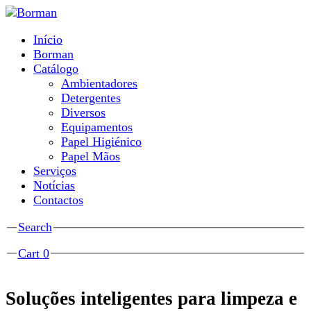
Passar para o conteúdo principal
Início
Borman
Menu principal
Catálogo
Ambientadores
Detergentes
Diversos
Equipamentos
Papel Higiénico
Papel Mãos
Serviços
Notícias
Contactos
Show
Search
Show
Cart
0
Soluções inteligentes para limpeza e