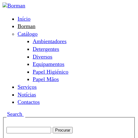
Passar para o conteúdo principal
Início
Menu principal
Borman
Catálogo
Ambientadores
Detergentes
Diversos
Equipamentos
Papel Higiénico
Papel Mãos
Serviços
Notícias
Contactos
Show
Search
Search this site