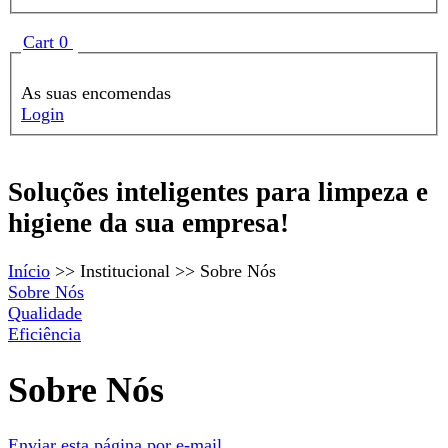
Formulário de procura
Show
Cart
0
As suas encomendas
Login
Soluções inteligentes para limpeza e
Borman
higiene da sua empresa!
Início
>>
Institucional
>>
Sobre Nós
Sobre Nós
Qualidade
Eficiência
Sobre Nós
Enviar esta página por e-mail